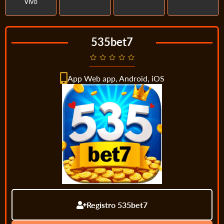
Vivo
535bet7
App Web app, Android, iOS
Registro 535bet7