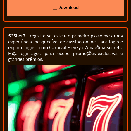
Download
535bet7 - registre-se, este é o primeiro passo para uma
experiência inesquecível de cassino online. Faça login e
explore jogos como Carnival Frenzy e Amazônia Secrets.
Faça login agora para receber promoções exclusivas e
grandes prêmios.