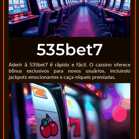
Aderir à 535bet7 é rápido e fácil. O cassino oferece
bônus exclusivos para novos usuários, incluindo
jackpots emocionantes e caça-níqueis premiadas.